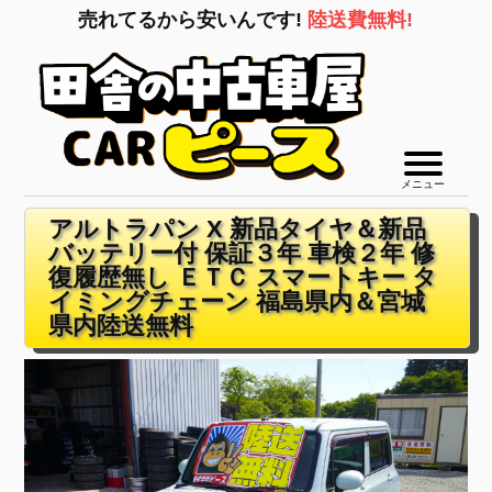
売れてるから安いんです!
陸送費無料!
メニュー
アルトラパン X 新品タイヤ＆新品
バッテリー付 保証３年 車検２年 修
復履歴無し ＥＴＣ スマートキー タ
イミングチェーン 福島県内＆宮城
県内陸送無料