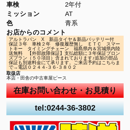
車検
2年付
ミッション
AT
色
青系
お店からのコメント
アルトラパン X 新品タイヤ＆新品バッテリー付
保証３年 車検２年 修復履歴無し ＥＴＣ スマー
トキー タイミングチェーン 福島県内＆宮城県内陸
送無料 【外部故障保証】支払総額に３年保証ブロン
ズプラン（５０項目）含まれております♪追加の部品
保証も別途料金にて承ります。ご来店予約はこちらま
で→電話０２４４-３６-３８０２
取扱店
本店・田舎の中古車屋ピース
在庫お問い合わせ・お見積り
tel:0244-36-3802