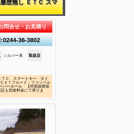
復履歴無し ＥＴＣ スマ
お問合せ・お見積り
l:0244-36-3802
色
シルバー系
取扱店
 ＥＴＣ スマートキー タイ
・ＣＶＴフルード・ファンベル
ーバーホール 【外部故障保
保証も別途料金にて承りま