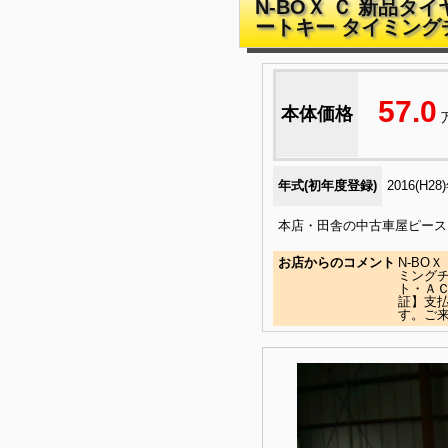
N-BOＸ Ｃ 新品タ
ートキー タイミング
57.0
本体価格
年式(初年度登録)
2016(H28
本店・田舎の中古車屋ピース
お店からのコメント
N-BO
ミング
ト・Ａ
証】支
す。ご来