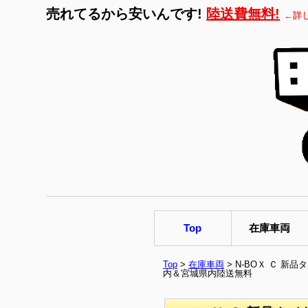
売れてるから安いんです!
陸送費無料!
←詳
Top
在庫車両
Top
>
在庫車両
> N-BOＸ Ｃ 
内＆宮城県内陸送無料