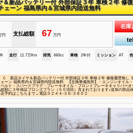
イヤ＆新品バッテリー付 外部保証３年 車検２年 修
チェーン 福島県内＆宮城県内陸送無料
在庫
67
支払総額
万円
万円
te
)年
走行
11.7万Km
排気
660cc
車検
2年付
ミッション
AT
Ｘ Ｃ 新品タイヤ＆新品バッテリー付 外部保証３年 車検２年 修復履歴無し
チェーン 福島県内＆宮城県内陸送無料 【交換整備箇所】・エンジンオイル
Ｃベルト・スパークプラグ・ブレーキオイル・フロントブレーキキャリパーオ
払総額に３年保証ブロンズプラン（５０項目）含まれております♪追加の部品
店予約はこちらまで→電話０２４４-３６-３８０２