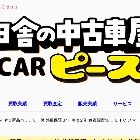
しくはココ
買取実績
買取査定
販売実績
サービス
新品タイヤ＆新品バッテリー付 外部保証３年 車検２年 修復履歴無し ＥＴＣ スマ