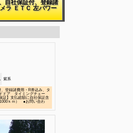
付、自社保証付、登録諸
メラ ＥＴＣ 左パワー
色
紫系
付、登録諸費用・R券込み、タ
ドドア タイミングチェー
保証】支払総額に自社保証含
000ｋｍ） ●お問い合わ