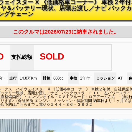
ウェイスター X 《低価格車コーナー》 車検２年
ヤ＆バッテリー現状、店頭お渡し／ナビ バックカ
ングチェーン
このクルマは2026/07/23に納車されました。
D
SOLD
支払総額
)年
走行
14.8万Km
排気
660cc
車検
2年付
ミッション
AT
ークス ハイウェイスター X 《低価格車コーナー》 車検２年付、自社保証
バッテリー現状、店頭お渡し／ナビ バックカメラ ＥＴＣ 左パワースライ
交換整備箇所】・エンジンオイル・ＣＶＴフルード・ロアアーム左右 【自社
ります♪（保証箇所 エンジン、ミッション・保証期間 納車日より１ヶ月又は1
来店予約はこちらまで→電話０２４４－３６－３８０２