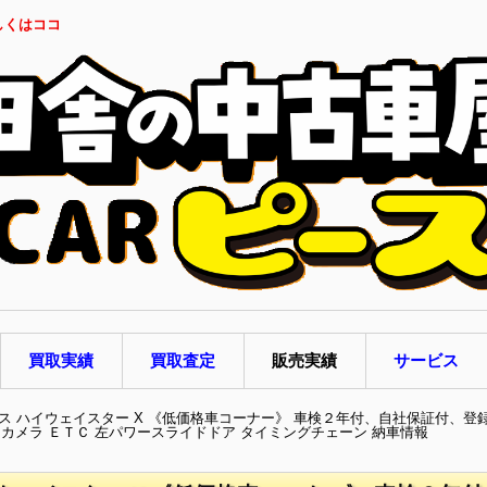
しくはココ
買取実績
買取査定
販売実績
サービス
クス ハイウェイスター X 《低価格車コーナー》 車検２年付、自社保証付、
カメラ ＥＴＣ 左パワースライドドア タイミングチェーン 納車情報