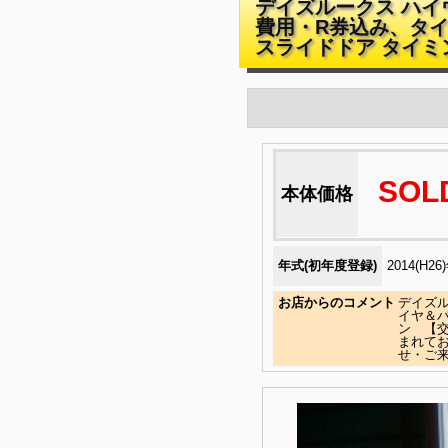
デイズルークス ハイ
費用・R券込み、タイ
スライドドア タイミ
SOL
本体価格
年式(初年度登録)
2014(H26
お店からのコメント
デイズル
イヤ＆
ン 【
まれてお
せ・ご