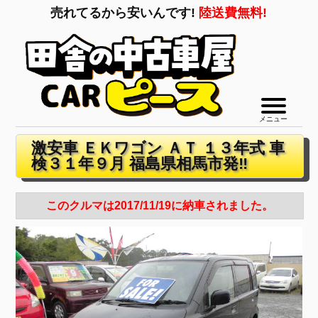
売れてるから安いんです!
陸送費無料!
メニュー
激安車 ＥＫワゴン ＡＴ １３年式 車
検３１年９月 福島県相馬市発‼
このクルマは2017/11/19に納車されました。