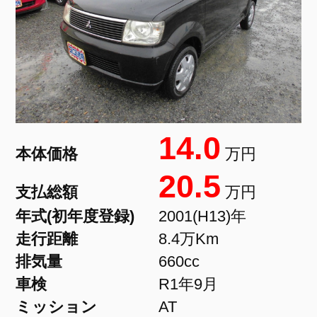
14.0
本体価格
万円
20.5
支払総額
万円
年式(初年度登録)
2001(H13)年
走行距離
8.4万Km
排気量
660cc
車検
R1年9月
ミッション
AT