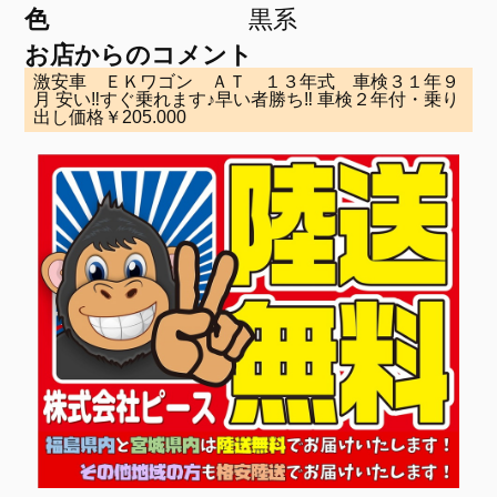
色
黒系
お店からのコメント
激安車 ＥＫワゴン ＡＴ １３年式 車検３１年９
月 安い‼すぐ乗れます♪早い者勝ち‼ 車検２年付・乗り
出し価格￥205.000