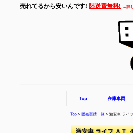
売れてるから安いんです!
陸送費無料!
←詳
Top
在庫車両
Top
>
販売実績一覧
> 激安車 ライ
激安車 ライフ ＡＴ 