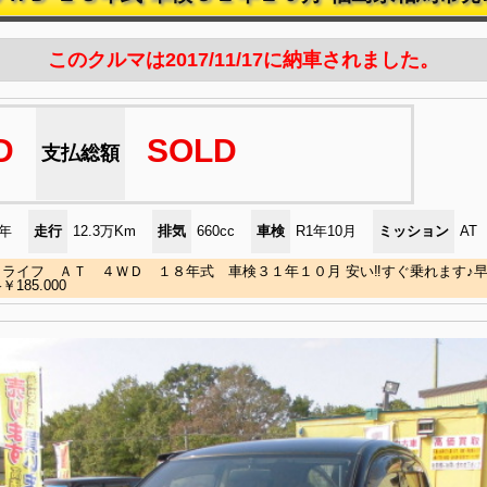
このクルマは2017/11/17に納車されました。
D
SOLD
支払総額
)年
走行
12.3万Km
排気
660cc
車検
R1年10月
ミッション
AT
ライフ ＡＴ ４ＷＤ １８年式 車検３１年１０月 安い‼すぐ乗れます♪早
185.000