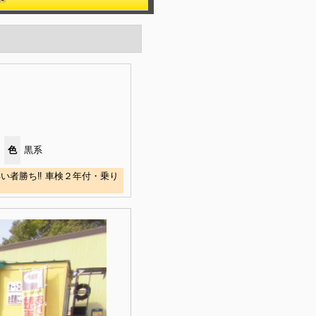
色
黒系
い者勝ち‼ 車検２年付・乗り