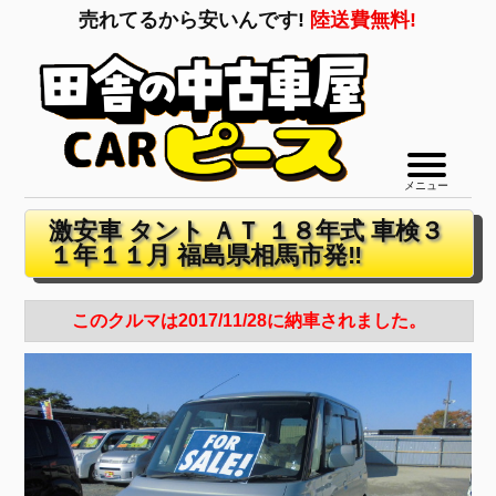
売れてるから安いんです!
陸送費無料!
メニュー
激安車 タント ＡＴ １８年式 車検３
１年１１月 福島県相馬市発‼
このクルマは2017/11/28に納車されました。