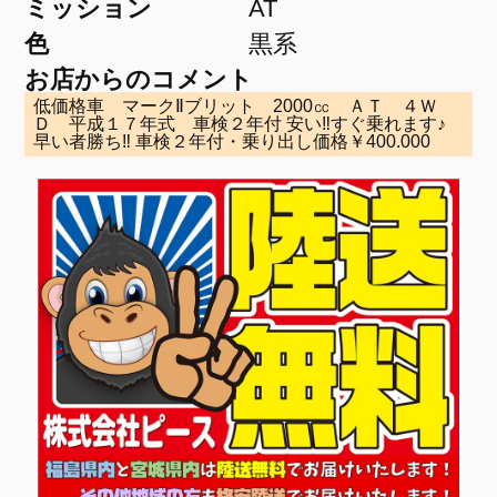
ミッション
AT
色
黒系
お店からのコメント
低価格車 マークⅡブリット 2000㏄ ＡＴ ４Ｗ
Ｄ 平成１７年式 車検２年付 安い‼すぐ乗れます♪
早い者勝ち‼ 車検２年付・乗り出し価格￥400.000