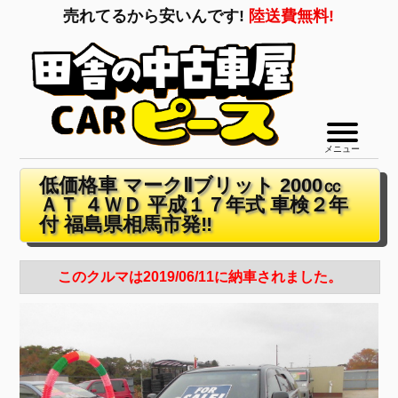
売れてるから安いんです!
陸送費無料!
メニュー
低価格車 マークⅡブリット 2000㏄
ＡＴ ４ＷＤ 平成１７年式 車検２年
付 福島県相馬市発‼
このクルマは2019/06/11に納車されました。