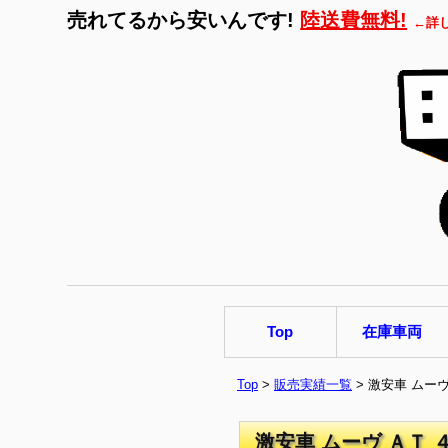
売れてるから安いんです!
陸送費無料!
←詳
Top
在庫車両
Top
>
販売実績一覧
> 激安車 ムー
激安車 ムーヴ ＡＴ 