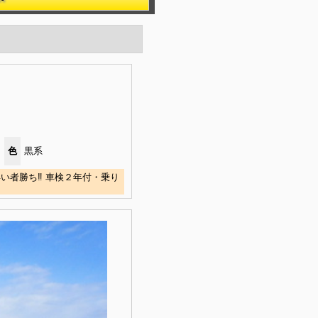
色
黒系
い者勝ち‼ 車検２年付・乗り