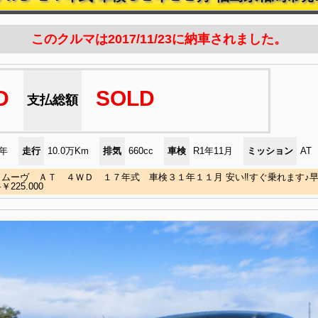
このクルマは2017/11/23に納車されました。
D
SOLD
支払総額
)年
走行
10.0万Km
排気
660cc
車検
R1年11月
ミッション
AT
ムーヴ ＡＴ ４ＷＤ １７年式 車検３１年１１月 安い‼すぐ乗れます♪早
225.000