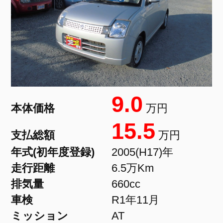
9.0
本体価格
万円
15.5
支払総額
万円
年式(初年度登録)
2005(H17)年
走行距離
6.5万Km
排気量
660cc
車検
R1年11月
ミッション
AT