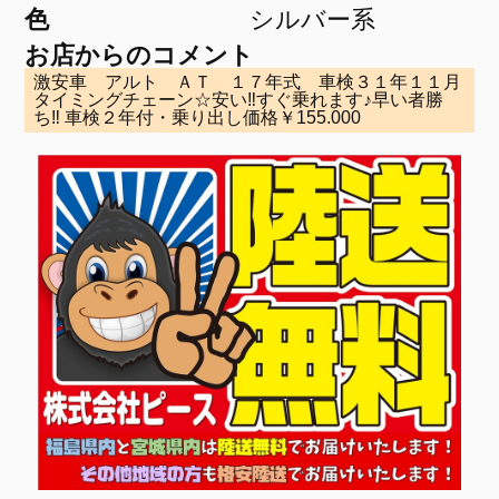
色
シルバー系
お店からのコメント
激安車 アルト ＡＴ １７年式 車検３１年１１月
タイミングチェーン☆安い‼すぐ乗れます♪早い者勝
ち‼ 車検２年付・乗り出し価格￥155.000