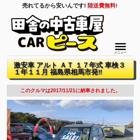
売れてるから安いんです!
陸送費無料!
メニュー
激安車 アルト ＡＴ １７年式 車検３
１年１１月 福島県相馬市発‼
このクルマは2017/11/21に納車されました。