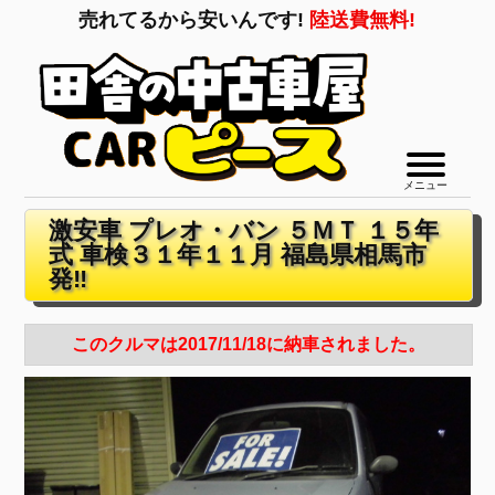
売れてるから安いんです!
陸送費無料!
メニュー
激安車 プレオ・バン ５ＭＴ １５年
式 車検３１年１１月 福島県相馬市
発‼
このクルマは2017/11/18に納車されました。