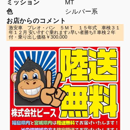
ミッション
MT
色
シルバー系
お店からのコメント
激安車 プレオ・バン ５ＭＴ １５年式 車検３１
年１２月 安い‼すぐ乗れます♪早い者勝ち‼ 車検２年
付・乗り出し価格￥300.000