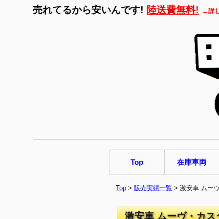
売れてるから安いんです!
陸送費無料!
←詳
Top
在庫車両
Top
>
販売実績一覧
> 激安車 ムー
激安車 ムーヴ・カス