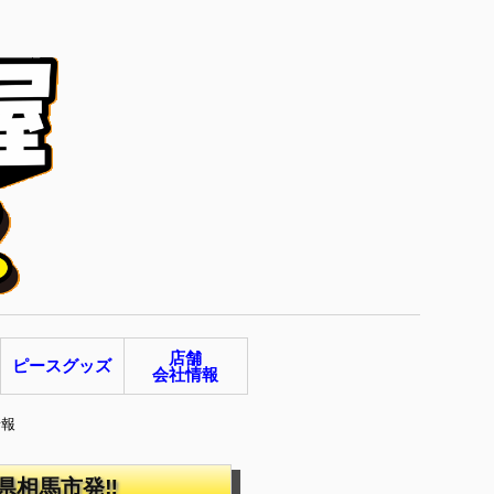
店舗
ピースグッズ
会社情報
情報
県相馬市発‼