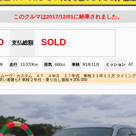
このクルマは2017/12/01に納車されました。
D
SOLD
支払総額
)年
走行
13.0万Km
排気
660cc
車検
R1年11月
ミッション
AT
 ムーヴ・カスタム ＡＴ ４ＷＤ １７年式 車検３１年１１月 タイミング
早い者勝ち‼ 車検２年付・乗り出し価格￥205.000