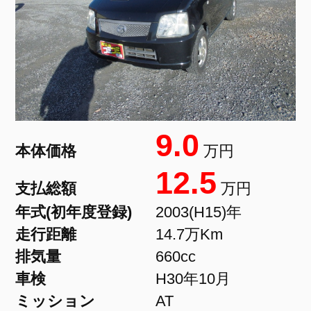
9.0
本体価格
万円
12.5
支払総額
万円
年式(初年度登録)
2003(H15)年
走行距離
14.7万Km
排気量
660cc
車検
H30年10月
ミッション
AT