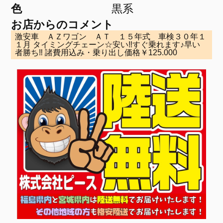
色
黒系
お店からのコメント
激安車 ＡＺワゴン ＡＴ １５年式 車検３０年１
１月 タイミングチェーン☆安い‼すぐ乗れます♪早い
者勝ち‼ 諸費用込み・乗り出し価格￥125.000