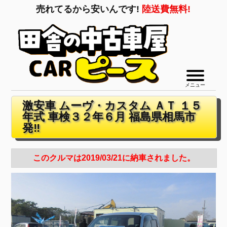
売れてるから安いんです!
陸送費無料!
メニュー
激安車 ムーヴ・カスタム ＡＴ １５
年式 車検３２年６月 福島県相馬市
発‼
このクルマは2019/03/21に納車されました。