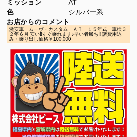
ミッション
AT
色
シルバー系
お店からのコメント
激安車 ムーヴ・カスタム ＡＴ １５年式 車検３
２年６月 安い‼すぐ乗れます♪早い者勝ち‼ 諸費用込
み・乗り出し価格￥100.000