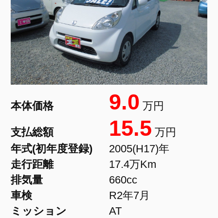
9.0
本体価格
万円
15.5
支払総額
万円
年式(初年度登録)
2005(H17)年
走行距離
17.4万Km
排気量
660cc
車検
R2年7月
ミッション
AT