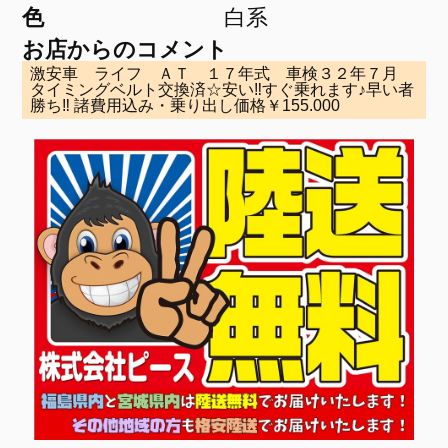
色
白系
お店からのコメント
激安車 ライフ ＡＴ １７年式 車検３２年７月
タイミングベルト交換済☆安い‼すぐ乗れます♪早い者
勝ち‼ 諸費用込み・乗り出し価格￥155.000