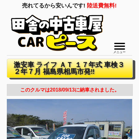
売れてるから安いんです!
陸送費無料!
メニュー
激安車 ライフ ＡＴ １７年式 車検３
２年７月 福島県相馬市発‼
このクルマは2018/09/13に納車されました。