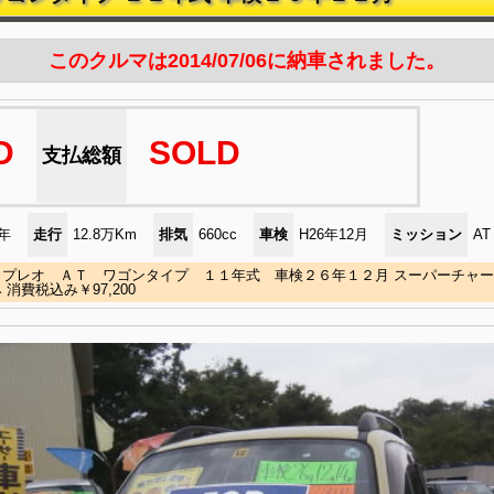
このクルマは2014/07/06に納車されました。
D
SOLD
支払総額
)年
走行
12.8万Km
排気
660cc
車検
H26年12月
ミッション
AT
 プレオ ＡＴ ワゴンタイプ １１年式 車検２６年１２月 スーパーチャ
 消費税込み￥97,200