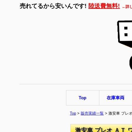
売れてるから安いんです!
陸送費無料!
←詳
Top
在庫車両
Top
>
販売実績一覧
> 激安車 プレ
激安車 プレオ ＡＴ