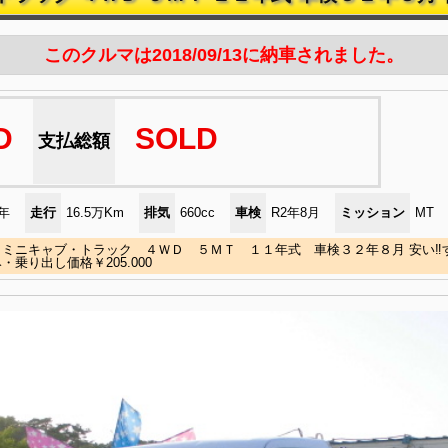
このクルマは2018/09/13に納車されました。
D
SOLD
支払総額
)年
走行
16.5万Km
排気
660cc
車検
R2年8月
ミッション
MT
ミニキャブ・トラック ４ＷＤ ５ＭＴ １１年式 車検３２年８月 安い‼す
・乗り出し価格￥205.000