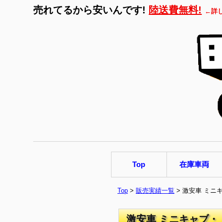
売れてるから安いんです!
陸送費無料!
←詳
Top
在庫車両
Top
>
販売実績一覧
> 激安車 ミニ
激安車 ミニキャブ・