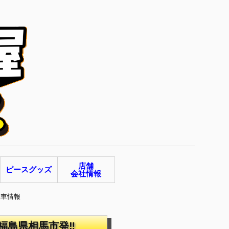
店舗
ピースグッズ
会社情報
納車情報
 福島県相馬市発‼