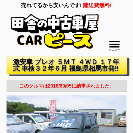
売れてるから安いんです!
陸送費無料!
メニュー
激安車 プレオ ５ＭＴ ４ＷＤ １７年
式 車検３２年６月 福島県相馬市発‼
このクルマは2018/09/05に納車されました。