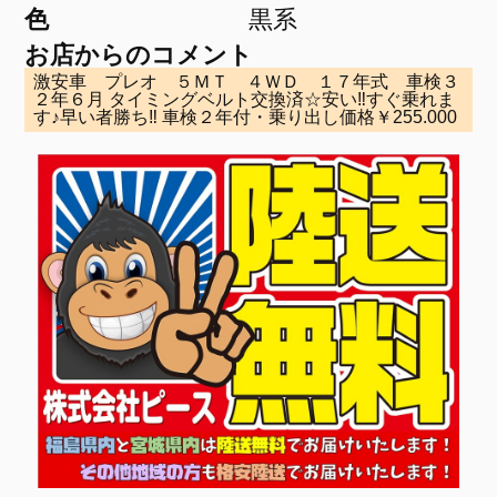
色
黒系
お店からのコメント
激安車 プレオ ５ＭＴ ４ＷＤ １７年式 車検３
２年６月 タイミングベルト交換済☆安い‼すぐ乗れま
す♪早い者勝ち‼ 車検２年付・乗り出し価格￥255.000