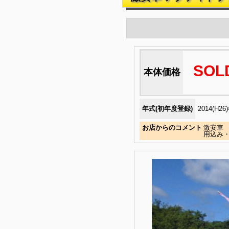
SOL
本体価格
年式(初年度登録)
2014(H26
お店からのコメント
激安車 
用込み・