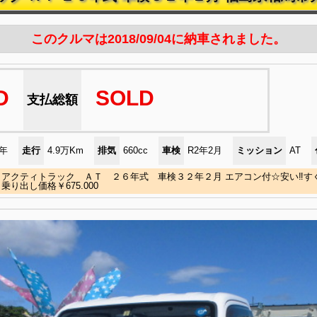
このクルマは2018/09/04に納車されました。
D
SOLD
支払総額
)年
走行
4.9万Km
排気
660cc
車検
R2年2月
ミッション
AT
アクティトラック ＡＴ ２６年式 車検３２年２月 エアコン付☆安い‼すぐ
乗り出し価格￥675.000