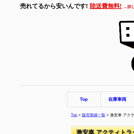
売れてるから安いんです!
陸送費無料!
←詳
Top
在庫車両
Top
>
販売実績一覧
> 激安車 アク
激安車 アクティトラ