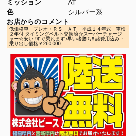
ミッション
AT
色
シルバー系
お店からのコメント
低価格車 プレオ・ＲＳ ＡＴ 平成１４年式 車検
２年付 タイミングベルト交換済☆スーパーチャージ
ャー☆安い‼すぐ乗れます♪早い者勝ち‼ 諸費用込み・
乗り出し価格￥260.000