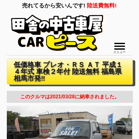
売れてるから安いんです!
陸送費無料!
メニュー
低価格車 プレオ・ＲＳ ＡＴ 平成１
４年式 車検２年付 陸送無料 福島県
相馬市発‼
このクルマは2021/03/28に納車されました。