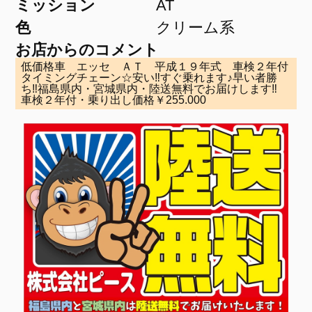
ミッション
AT
色
クリーム系
お店からのコメント
低価格車 エッセ ＡＴ 平成１９年式 車検２年付
タイミングチェーン☆安い‼すぐ乗れます♪早い者勝
ち‼福島県内・宮城県内・陸送無料でお届けします‼
車検２年付・乗り出し価格￥255.000