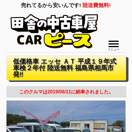
売れてるから安いんです!
陸送費無料!
メニュー
低価格車 エッセ ＡＴ 平成１９年式
車検２年付 陸送無料 福島県相馬市
発‼
このクルマは2019/06/11に納車されました。