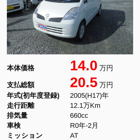
14.0
本体価格
万円
20.5
支払総額
万円
年式(初年度登録)
2005(H17)年
走行距離
12.1万Km
排気量
660cc
車検
R0年-2月
ミッション
AT