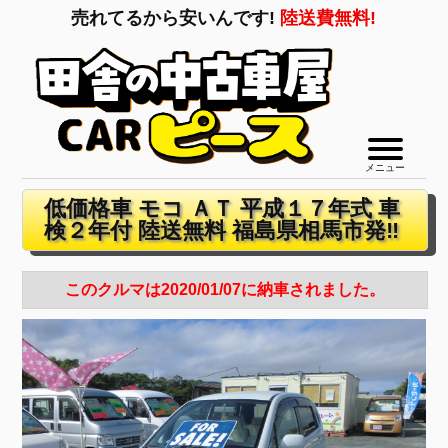
売れてるから安いんです!
陸送費無料!
メニュー
低価格車 モコ ＡＴ 平成１７年式 車
検２年付 陸送無料 福島県相馬市発‼
このクルマは2020/01/07に納車されました。