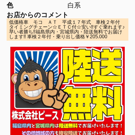
色
白系
お店からのコメント
低価格車 モコ ＡＴ 平成１７年式 車検２年付
タイミングチェーン☆ＥＴＣ付☆安い‼すぐ乗れます♪
早い者勝ち‼福島県内・宮城県内・陸送無料でお届け
します‼ 車検２年付・乗り出し価格￥205.000