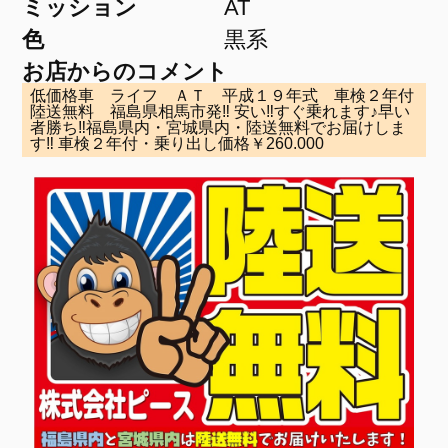
ミッション
AT
色
黒系
お店からのコメント
低価格車 ライフ ＡＴ 平成１９年式 車検２年付
陸送無料 福島県相馬市発‼ 安い‼すぐ乗れます♪早い
者勝ち‼福島県内・宮城県内・陸送無料でお届けしま
す‼ 車検２年付・乗り出し価格￥260.000