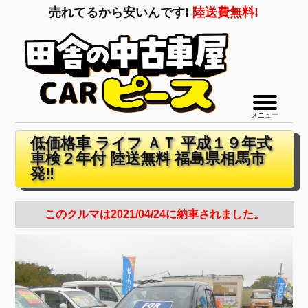
売れてるから安いんです!
陸送費無料!
メニュー
低価格車 ライフ ＡＴ 平成１９年式
車検２年付 陸送無料 福島県相馬市
発‼
このクルマは2021/04/24に納車されました。