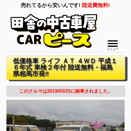
売れてるから安いんです!
陸送費無料!
メニュー
低価格車 ライフ ＡＴ ４ＷＤ 平成１
６年式 車検２年付 陸送無料・福島
県相馬市発‼
このクルマは2019/05/25に納車されました。