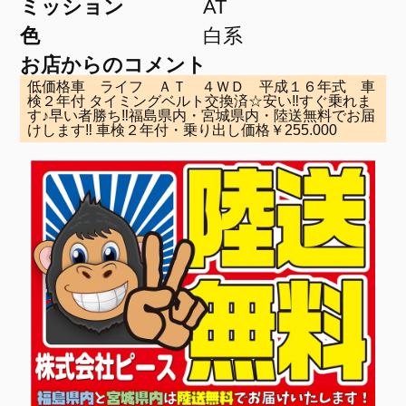
ミッション
AT
色
白系
お店からのコメント
低価格車 ライフ ＡＴ ４ＷＤ 平成１６年式 車
検２年付 タイミングベルト交換済☆安い‼すぐ乗れま
す♪早い者勝ち‼福島県内・宮城県内・陸送無料でお届
けします‼ 車検２年付・乗り出し価格￥255.000