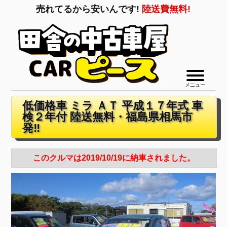
売れてるから安いんです!
陸送費無料!
メニュー
低価格車 ミラ ＡＴ 平成１７年式 車
検２年付 陸送無料・福島県相馬市
発‼
このクルマは2019/10/19に納車されました。