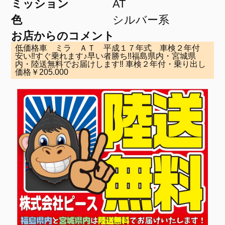
ミッション
AT
色
シルバー系
お店からのコメント
低価格車 ミラ ＡＴ 平成１７年式 車検２年付
安い‼すぐ乗れます♪早い者勝ち‼福島県内・宮城県
内・陸送無料でお届けします‼ 車検２年付・乗り出し
価格￥205.000