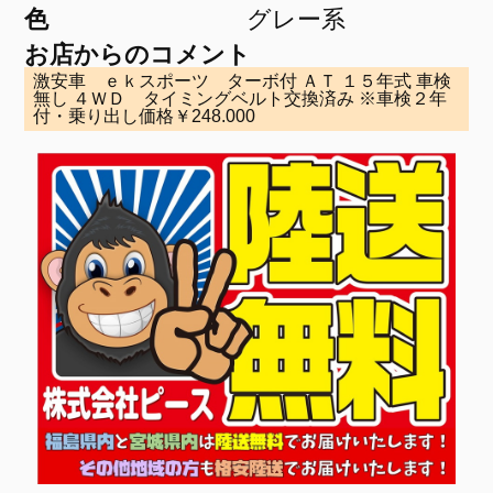
色
グレー系
お店からのコメント
激安車 ｅｋスポーツ ターボ付 ＡＴ １５年式 車検
無し ４ＷＤ タイミングベルト交換済み ※車検２年
付・乗り出し価格￥248.000