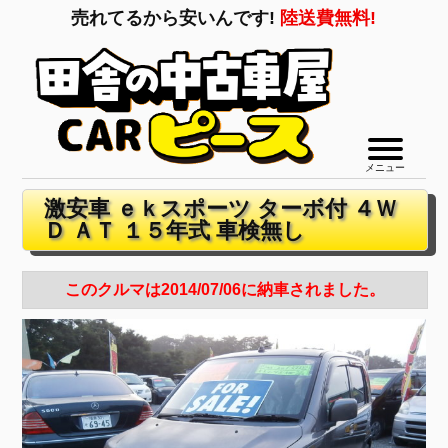
売れてるから安いんです!
陸送費無料!
メニュー
激安車 ｅｋスポーツ ターボ付 ４Ｗ
Ｄ ＡＴ １５年式 車検無し
このクルマは2014/07/06に納車されました。