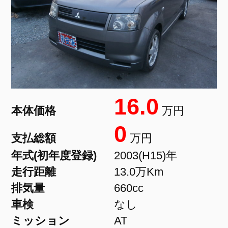
16.0
本体価格
万円
0
支払総額
万円
年式(初年度登録)
2003(H15)年
走行距離
13.0万Km
排気量
660cc
車検
なし
ミッション
AT