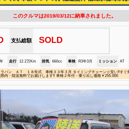
このクルマは2019/03/12に納車されました。
D
SOLD
支払総額
)年
走行
12.2万Km
排気
660cc
車検
R3年3月
ミッション
AT
ラパン ＡＴ １８年式 車検３３年３月 タイミングチェーン☆安い‼すぐ
県内・陸送無料でお届けします‼ 車検２年付・乗り出し価格￥255.000