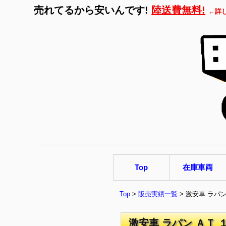
売れてるから安いんです!
陸送費無料!
←詳
Top
在庫車両
Top
>
販売実績一覧
> 激安車 ラパ
激安車 ラパン ＡＴ 