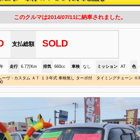
このクルマは2014/07/11に納車されました。
D
SOLD
支払総額
)年
走行
6.7万Km
排気
660cc
車検
なし
ミッション
AT
色
ムーヴ・カスタム ＡＴ １３年式 車検無し ターボ付 タイミングチェーン 
00