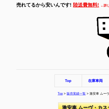
売れてるから安いんです!
陸送費無料!
←詳
Top
在庫車両
Top
>
販売実績一覧
> 激安車 ムー
激安車 ムーヴ・カス