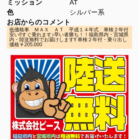
ミッション
AT
色
シルバー系
お店からのコメント
低価格車 ＭＡＸ ＡＴ 平成１４年式 車検２年付
安い‼すぐ乗れます♪早い者勝ち！！福島県内・宮城県
内・陸送無料でお届けします‼ 車検２年付・乗り出し
価格￥205.000