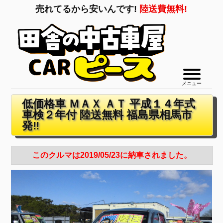
売れてるから安いんです!
陸送費無料!
メニュー
低価格車 ＭＡＸ ＡＴ 平成１４年式
車検２年付 陸送無料 福島県相馬市
発‼
このクルマは2019/05/23に納車されました。