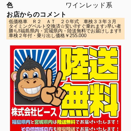
色
ワインレッド系
お店からのコメント
低価格車 Ｒ２ ＡＴ ２０年式 車検３３年３月
タイミングベルト交換済☆安い‼すぐ乗れます♪早い者
勝ち‼福島県内・宮城県内・陸送無料でお届けします‼
車検２年付・乗り出し価格￥255.000