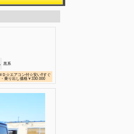
色
黒系
ＷＤ☆エアコン付☆安い‼すぐ
り出し価格￥330.000