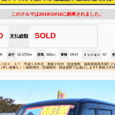
このクルマは2019/10/16に納車されました。
D
SOLD
支払総額
)年
走行
16.5万Km
排気
660cc
車検
2年付
ミッション
AT
 バモス ＡＴ 平成１８年式 車検２年付 陸送無料 福島県相馬市発‼ ２
♪早い者勝ち！！福島県内・宮城県内・陸送無料でお届けします‼ 車検２年付・乗