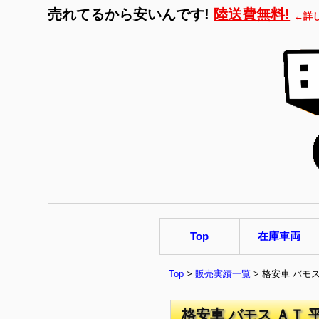
売れてるから安いんです!
陸送費無料!
←詳
Top
在庫車両
Top
>
販売実績一覧
> 格安車 バモ
格安車 バモス ＡＴ 