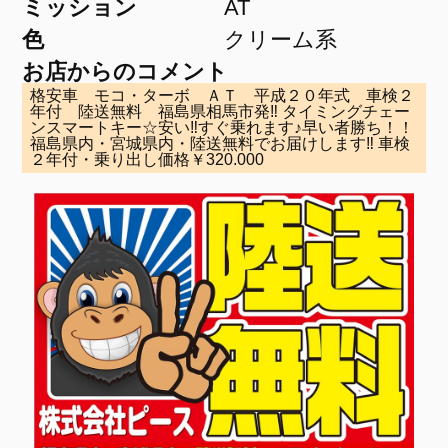
ミッション
AT
色
クリーム系
お店からのコメント
格安車 モコ・ターボ ＡＴ 平成２０年式 車検２
年付 陸送無料 福島県相馬市発‼ タイミングチェー
ンスマートキー☆安い‼すぐ乗れます♪早い者勝ち！！
福島県内・宮城県内・陸送無料でお届けします‼ 車検
２年付・乗り出し価格￥320.000