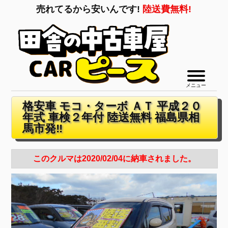
売れてるから安いんです!
陸送費無料!
メニュー
格安車 モコ・ターボ ＡＴ 平成２０
年式 車検２年付 陸送無料 福島県相
馬市発‼
このクルマは2020/02/04に納車されました。