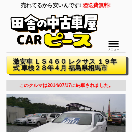
売れてるから安いんです!
陸送費無料!
メニュー
激安車 ＬＳ４６０ レクサス １９年
式 車検２８年４月 福島県相馬市
このクルマは2014/07/17に納車されました。