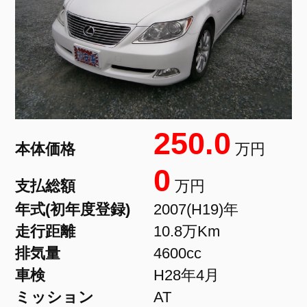
250.0
本体価格
万円
0
支払総額
万円
年式(初年度登録)
2007(H19)年
走行距離
10.8万Km
排気量
4600cc
車検
H28年4月
ミッション
AT