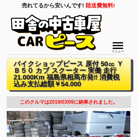
売れてるから安いんです!
陸送費無料!
メニュー
バイクショップピース 原付 50㏄ Ｙ
Ｂ５０ カブ スクーター 実働 走行
21.000Km 福島県相馬市発‼ 消費税
込み支払総額￥54.000
このクルマは2019/03/09に納車されました。