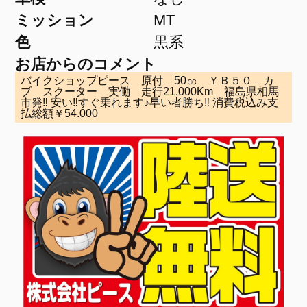
ミッション
MT
色
黒系
お店からのコメント
バイクショップピース 原付 50㏄ ＹＢ５０ カ
ブ スクーター 実働 走行21.000Km 福島県相馬
市発‼ 安い‼すぐ乗れます♪早い者勝ち‼ 消費税込み支
払総額￥54.000