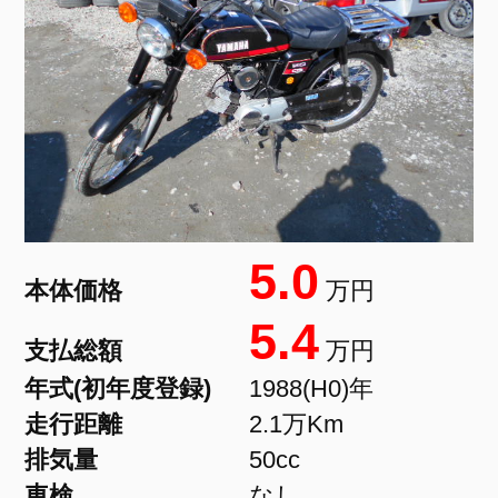
5.0
本体価格
万円
5.4
支払総額
万円
年式(初年度登録)
1988(H0)年
走行距離
2.1万Km
排気量
50cc
車検
なし