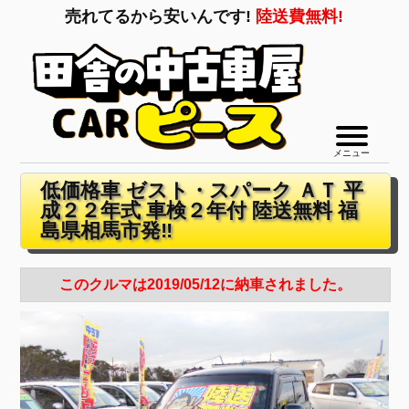
売れてるから安いんです!
陸送費無料!
メニュー
低価格車 ゼスト・スパーク ＡＴ 平
成２２年式 車検２年付 陸送無料 福
島県相馬市発‼
このクルマは2019/05/12に納車されました。