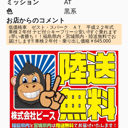
ミッション
AT
色
黒系
お店からのコメント
低価格車 ゼスト・スパーク ＡＴ 平成２２年式
車検２年付 ナビ付☆キーフリー☆安い‼すぐ乗れます
♪早い者勝ち！！福島県内・宮城県内・陸送無料でお
届けします‼ 車検２年付・乗り出し価格￥645.000