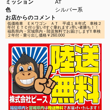
ミッション
AT
色
シルバー系
お店からのコメント
低価格車 ＥＫワゴン ＡＴ 平成１８年式 車検２
年付 ＥＴＣ付☆安い‼すぐ乗れます♪早い者勝ち！！
福島県内・宮城県内・陸送無料でお届けします‼ 車検
２年付・乗り出し価格￥260.000