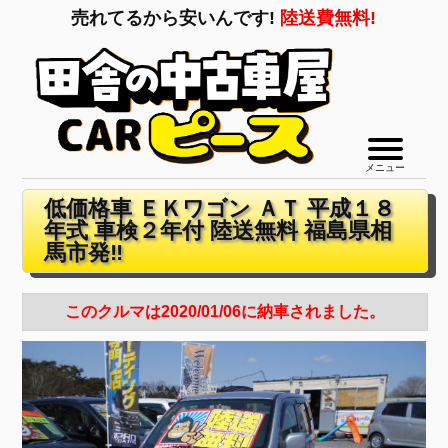
売れてるから安いんです!
陸送費無料!
メニュー
低価格車 ＥＫワゴン ＡＴ 平成１８
年式 車検２年付 陸送無料 福島県相
馬市発‼
このクルマは2020/01/06に納車されました。