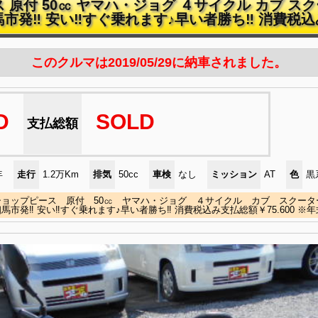
原付 50㏄ ヤマハ・ジョグ ４サイクル カブ スク
相馬市発‼ 安い‼すぐ乗れます♪早い者勝ち‼ 消費税込
このクルマは2019/05/29に納車されました。
D
SOLD
支払総額
年
走行
1.2万Km
排気
50cc
車検
なし
ミッション
AT
色
黒
ョップピース 原付 50㏄ ヤマハ・ジョグ ４サイクル カブ スクーター
馬市発‼ 安い‼すぐ乗れます♪早い者勝ち‼ 消費税込み支払総額￥75.600 ※