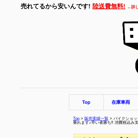
売れてるから安いんです!
陸送費無料!
←詳
Top
在庫車両
Top
>
販売実績一覧
> バイクショップ
乗れます♪早い者勝ち‼ 消費税込み支払