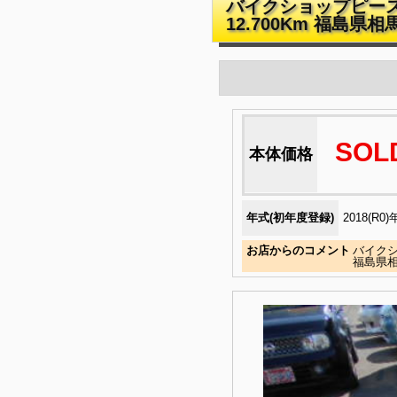
バイクショップピース 
12.700Km 福島県
SOL
本体価格
年式(初年度登録)
2018(R0)
お店からのコメント
バイクシ
福島県相