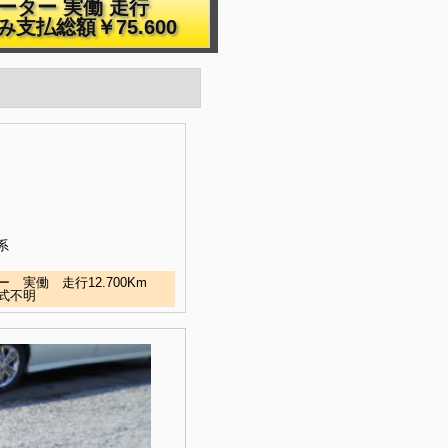
ーター 実働 走行
み支払総額￥75.600
系
 実働 走行12.700Km
年式不明