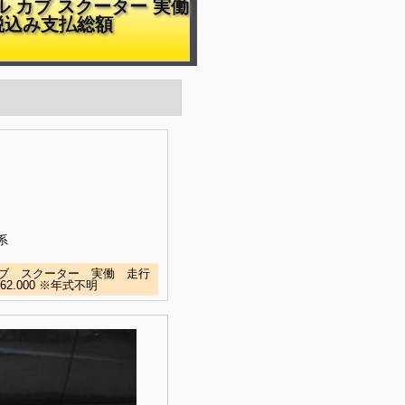
ル カブ スクーター 実働
費税込み支払総額
系
ブ スクーター 実働 走行
2.000 ※年式不明