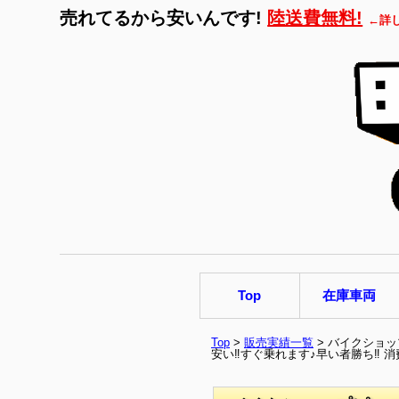
売れてるから安いんです!
陸送費無料!
←詳
Top
在庫車両
Top
>
販売実績一覧
> バイクショッ
安い‼すぐ乗れます♪早い者勝ち‼ 消費