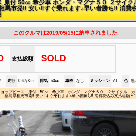
原付 50㏄ 希少車 ホンダ・マグナ５０ ２サイク
島県相馬市発‼ 安い‼すぐ乗れます♪早い者勝ち‼ 消
明
このクルマは2019/05/15に納車されました。
D
SOLD
支払総額
年
走行
0.6万Km
排気
50cc
車検
なし
ミッション
AT
色
黒
ショップピース 原付 50㏄ 希少車 ホンダ・マグナ５０ ２サイクル カ
0Km 福島県相馬市発‼ 安い‼すぐ乗れます♪早い者勝ち‼ 消費税込み支払総額￥16