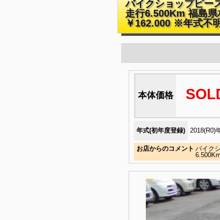
バイクショップピース 
走行6.500Km 福
￥162.000 ※年式不
SOL
本体価格
年式(初年度登録)
2018(R0)
お店からのコメント
バイク
6.50