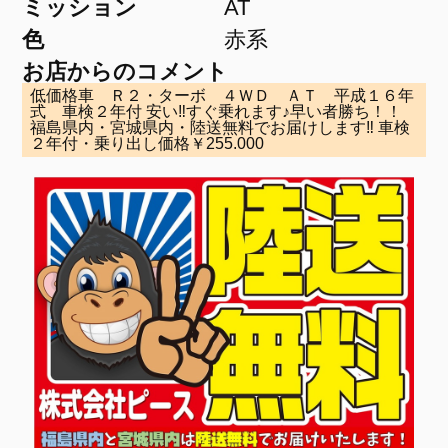
ミッション
AT
色
赤系
お店からのコメント
低価格車 Ｒ２・ターボ ４ＷＤ ＡＴ 平成１６年
式 車検２年付 安い‼すぐ乗れます♪早い者勝ち！！
福島県内・宮城県内・陸送無料でお届けします‼ 車検
２年付・乗り出し価格￥255.000