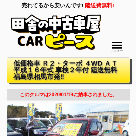
売れてるから安いんです!
陸送費無料!
メニュー
低価格車 Ｒ２・ターボ ４WD ＡＴ
平成１６年式 車検２年付 陸送無料
福島県相馬市発‼
このクルマは2020/01/19に納車されました。