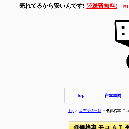
売れてるから安いんです!
陸送費無料!
←詳
Top
在庫車両
Top
>
販売実績一覧
> 低価格車 モ
低価格車 モコ ＡＴ 