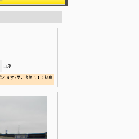
色
白系
乗れます♪早い者勝ち！！福島