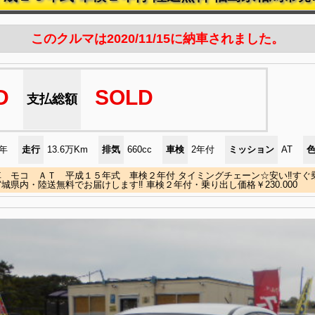
このクルマは2020/11/15に納車されました。
D
SOLD
支払総額
)年
走行
13.6万Km
排気
660cc
車検
2年付
ミッション
AT
車 モコ ＡＴ 平成１５年式 車検２年付 タイミングチェーン☆安い‼すぐ
城県内・陸送無料でお届けします‼ 車検２年付・乗り出し価格￥230.000