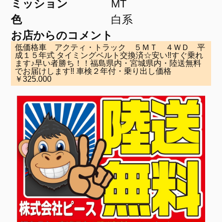
ミッション
MT
色
白系
お店からのコメント
低価格車 アクティ・トラック ５ＭＴ ４ＷＤ 平
成１５年式 タイミングベルト交換済☆安い‼すぐ乗れ
ます♪早い者勝ち！！福島県内・宮城県内・陸送無料
でお届けします‼ 車検２年付・乗り出し価格
￥325.000