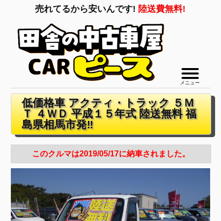
売れてるから安いんです!
陸送費無料!
メニュー
低価格車 アクティ・トラック ５Ｍ
Ｔ ４ＷＤ 平成１５年式 陸送無料 福
島県相馬市発‼
このクルマは2019/05/17に納車されました。