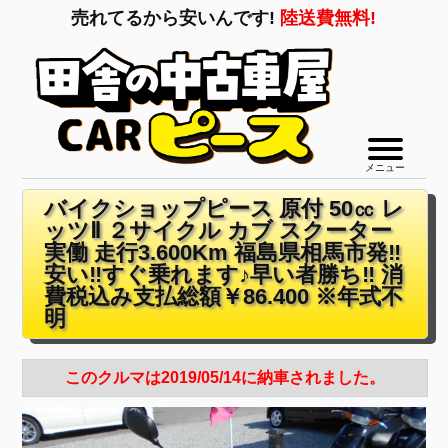
売れてるから安いんです!
陸送費無料!
メニュー
バイクショップピース 原付 50㏄ レ
ッツⅡ ２サイクル カブ スクーター
実働 走行3.600Km 福島県相馬市発‼
安い‼すぐ乗れます♪早い者勝ち‼ 消
費税込み支払総額￥86.400 ※年式不
明
このクルマは2019/05/14に納車されました。