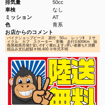
排気量
50cc
車検
なし
ミッション
AT
色
青系
お店からのコメント
バイクショップピース 原付 50㏄ レッツⅡ ２サ
イクル カブ スクーター 実働 走行3.600Km 福
島県相馬市発‼ 安い‼すぐ乗れます♪早い者勝ち‼ 消費
税込み支払総額￥86.400 ※年式不明