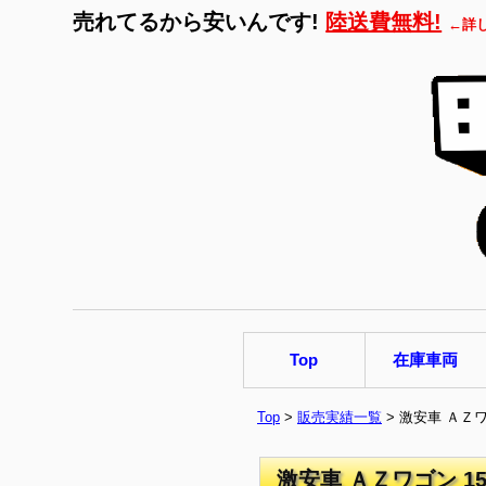
売れてるから安いんです!
陸送費無料!
←詳
Top
在庫車両
Top
>
販売実績一覧
> 激安車 ＡＺ
激安車 ＡＺワゴン 1