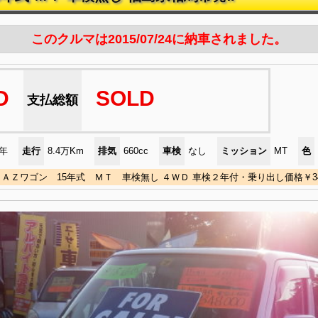
このクルマは2015/07/24に納車されました。
D
SOLD
支払総額
)年
走行
8.4万Km
排気
660cc
車検
なし
ミッション
MT
色
ＡＺワゴン 15年式 ＭＴ 車検無し ４ＷＤ 車検２年付・乗り出し価格￥348