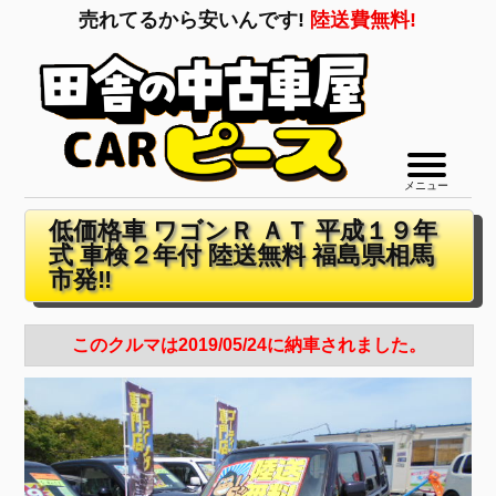
売れてるから安いんです!
陸送費無料!
メニュー
低価格車 ワゴンＲ ＡＴ 平成１９年
式 車検２年付 陸送無料 福島県相馬
市発‼
このクルマは2019/05/24に納車されました。