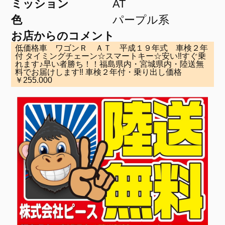
ミッション
AT
色
パープル系
お店からのコメント
低価格車 ワゴンＲ ＡＴ 平成１９年式 車検２年
付 タイミングチェーン☆スマートキー☆安い‼すぐ乗
れます♪早い者勝ち！！福島県内・宮城県内・陸送無
料でお届けします‼ 車検２年付・乗り出し価格
￥255.000