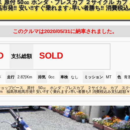
原付 50㏄ ホンダ・プレスカブ ２サイクル カブ 
相馬市発‼ 安い‼すぐ乗れます♪早い者勝ち‼ 消費税込み
このクルマは2020/05/31に納車されました。
D
SOLD
支払総額
年
走行
2.8万Km
排気
0cc
車検
なし
ミッション
MT
色
青
ショップピース 原付 50㏄ ホンダ・プレスカブ ２サイクル カブ スク
00Km 福島県相馬市発‼ 安い‼すぐ乗れます♪早い者勝ち‼ 消費税込み支払総額￥5