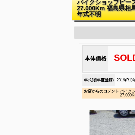
バイクショップピース 
27.000Km 福島県
年式不明
SOL
本体価格
年式(初年度登録)
2019(R1)
お店からのコメント
バイク
27.0