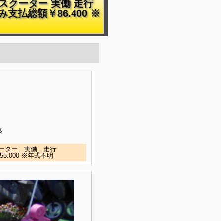
スクーター 実働 走行
支払総額￥86.400 ※
系
ーター 実働 走行
5.000 ※年式不明