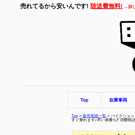
売れてるから安いんです!
陸送費無料!
←詳
Top
在庫車両
Top
>
販売実績一覧
> バイクショップ
すぐ乗れます♪早い者勝ち‼ 消費税込み