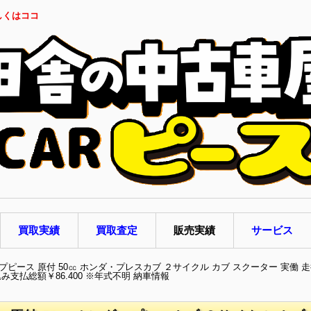
しくはココ
買取実績
買取査定
販売実績
サービス
ピース 原付 50㏄ ホンダ・プレスカブ ２サイクル カブ スクーター 実働 走行2
支払総額￥86.400 ※年式不明 納車情報