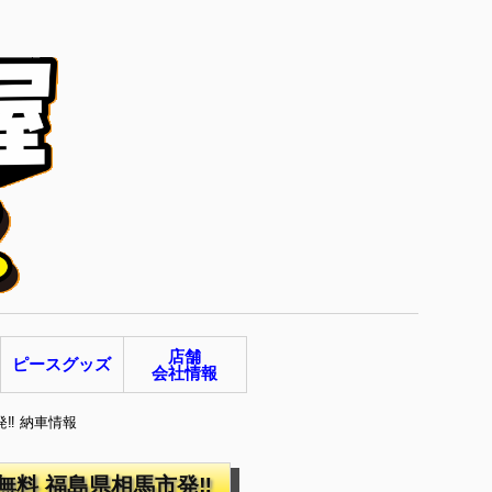
店舗
ピースグッズ
会社情報
発‼ 納車情報
無料 福島県相馬市発‼