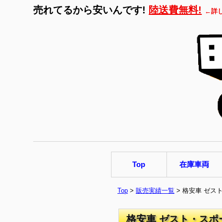
売れてるから安いんです!
陸送費無料!
←詳
Top
在庫車両
Top
>
販売実績一覧
> 格安車 ゼス
格安車 ゼスト・スポ