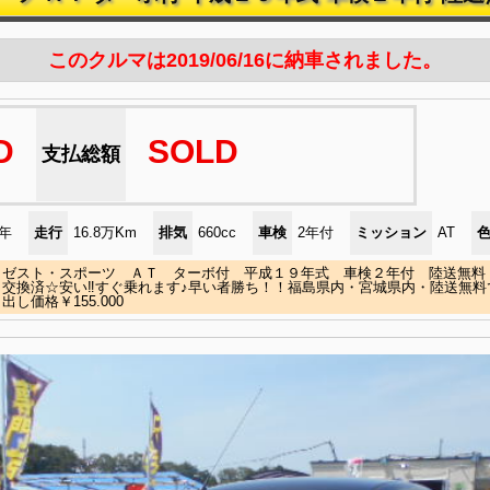
このクルマは2019/06/16に納車されました。
D
SOLD
支払総額
)年
走行
16.8万Km
排気
660cc
車検
2年付
ミッション
AT
 ゼスト・スポーツ ＡＴ ターボ付 平成１９年式 車検２年付 陸送無料 
交換済☆安い‼すぐ乗れます♪早い者勝ち！！福島県内・宮城県内・陸送無料
出し価格￥155.000