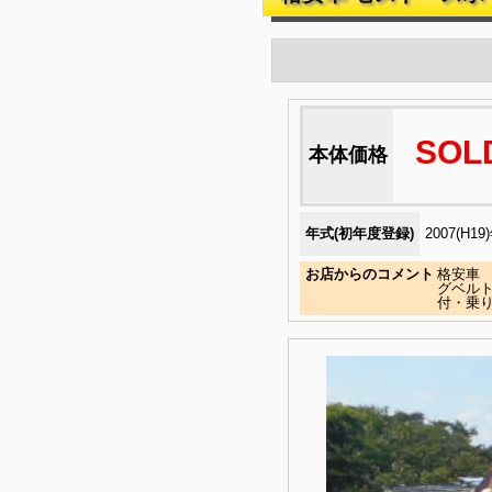
SOL
本体価格
年式(初年度登録)
2007(H19
お店からのコメント
格安車
グベルト
付・乗り