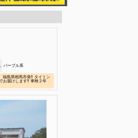
色
パープル系
福島県相馬市発‼ タイミン
でお届けします‼ 車検２年