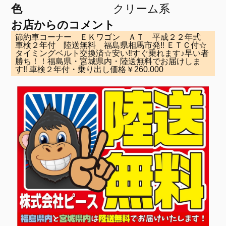
色
クリーム系
お店からのコメント
節約車コーナー ＥＫワゴン ＡＴ 平成２２年式
車検２年付 陸送無料 福島県相馬市発‼ ＥＴＣ付☆
タイミングベルト交換済☆安い‼すぐ乗れます♪早い者
勝ち！！福島県・宮城県内・陸送無料でお届けしま
す‼ 車検２年付・乗り出し価格￥260.000