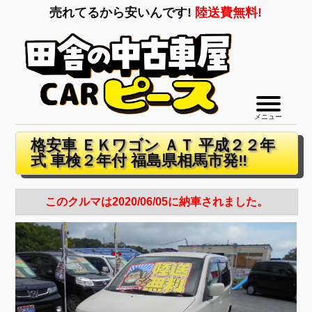
売れてるから安いんです!
陸送費無料!
メニュー
格安車 ＥＫワゴン ＡＴ 平成２２年
式 車検２年付 福島県相馬市発‼
このクルマは2020/06/05に納車されました。