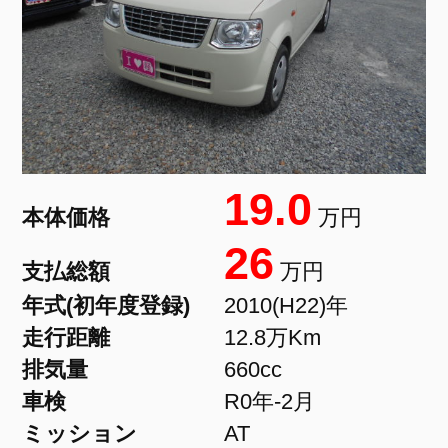
19.0
本体価格
万円
26
支払総額
万円
年式(初年度登録)
2010(H22)年
走行距離
12.8万Km
排気量
660cc
車検
R0年-2月
ミッション
AT