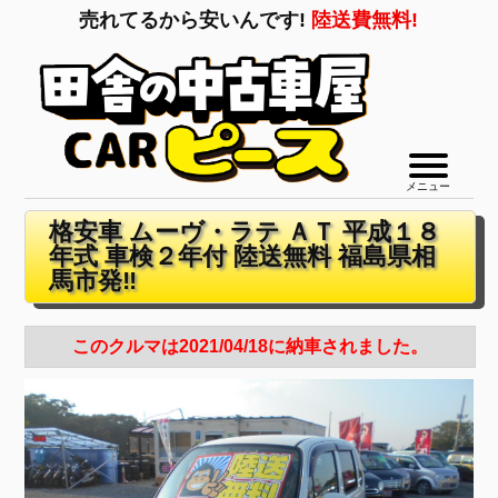
売れてるから安いんです!
陸送費無料!
メニュー
格安車 ムーヴ・ラテ ＡＴ 平成１８
年式 車検２年付 陸送無料 福島県相
馬市発‼
このクルマは2021/04/18に納車されました。