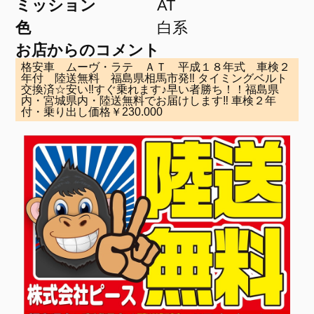
ミッション
AT
色
白系
お店からのコメント
格安車 ムーヴ・ラテ ＡＴ 平成１８年式 車検２
年付 陸送無料 福島県相馬市発‼ タイミングベルト
交換済☆安い‼すぐ乗れます♪早い者勝ち！！福島県
内・宮城県内・陸送無料でお届けします‼ 車検２年
付・乗り出し価格￥230.000