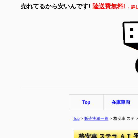
売れてるから安いんです!
陸送費無料!
←詳
Top
在庫車両
Top
>
販売実績一覧
> 格安車 ステ
格安車 ステラ ＡＴ