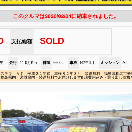
このクルマは2020/02/04に納車されました。
D
SOLD
支払総額
)年
走行
11.0万Km
排気
660cc
車検
R2年3月
ミッション
AT
ステラ ＡＴ 平成２１年式 車検Ｒ２年３月 陸送無料 福島県相馬市発‼
福島県内・宮城県内・陸送無料でお届けします‼ 諸費用込み・乗り出し価格￥20