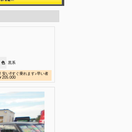
色
黒系
 安い‼すぐ乗れます♪早い者
5.000