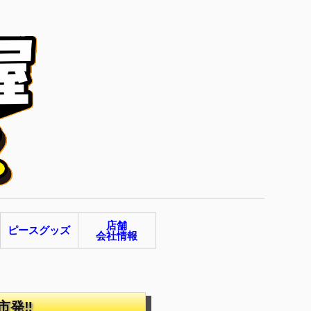
店舗
ピースグッズ
会社情報
市発‼