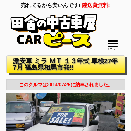
売れてるから安いんです!
陸送費無料!
メニュー
激安車 ミラ ＭＴ １３年式 車検27年
7月 福島県相馬市発‼
このクルマは2014/07/25に納車されました。