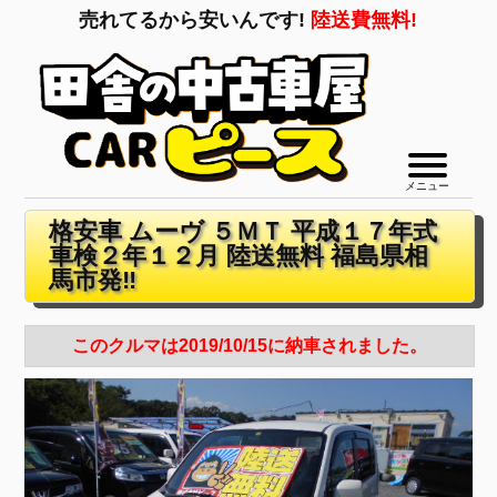
売れてるから安いんです!
陸送費無料!
メニュー
格安車 ムーヴ ５ＭＴ 平成１７年式
車検２年１２月 陸送無料 福島県相
馬市発‼
このクルマは2019/10/15に納車されました。