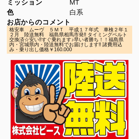
ミッション
MT
色
白系
お店からのコメント
格安車 ムーヴ ５ＭＴ 平成１７年式 車検２年１
２月 陸送無料 福島県相馬市発‼ タイミングベルト
交換済☆安い‼すぐ乗れます♪早い者勝ち！！福島県
内・宮城県内・陸送無料でお届けします‼ 諸費用込
み・乗り出し価格￥160.000